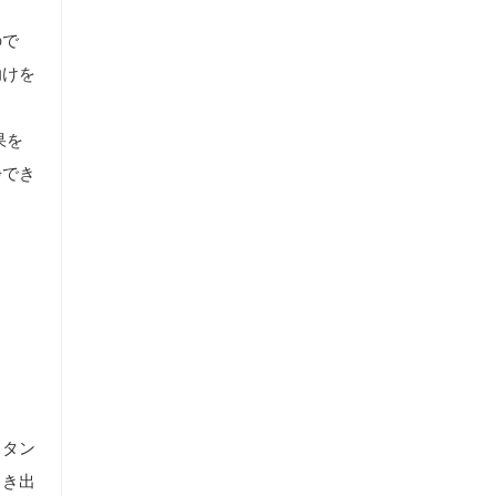
ので
助けを
果を
浄でき
。タン
引き出