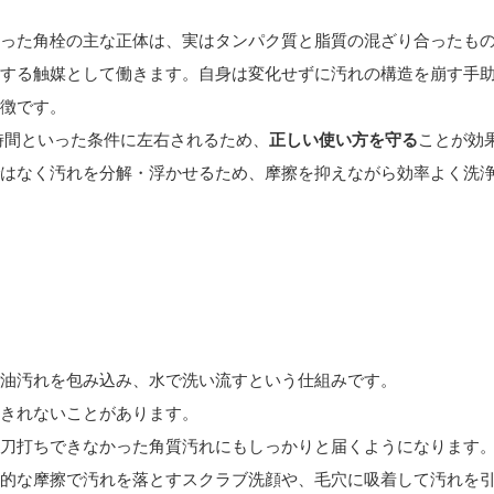
った角栓の主な正体は、実はタンパク質と脂質の混ざり合ったも
する触媒として働きます。自身は変化せずに汚れの構造を崩す手
徴です。
時間といった条件に左右されるため、
正しい使い方を守る
ことが効
はなく汚れを分解・浮かせるため、摩擦を抑えながら効率よく洗
油汚れを包み込み、水で洗い流すという仕組みです。
きれないことがあります。
刀打ちできなかった角質汚れにもしっかりと届くようになります
的な摩擦で汚れを落とすスクラブ洗顔や、毛穴に吸着して汚れを