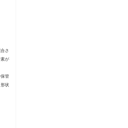
配合さ
酵素が
で保管
る形状