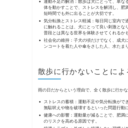
運動不足の解消：散歩は犬にとって、単な
体を動かすことで、ストレスを解消し、肥
短時間でも外に出ることが大切です。
気分転換とストレス軽減：毎日同じ室内で
に触れることは、犬にとって良い刺激とな
普段とは異なる世界を体験させてくれるか
社会化の維持：子犬の頃だけでなく、成犬
ンコートを着た人や傘をさした人、水たま
散歩に行かないことによ
雨の日だからという理由で、全く散歩に行かな
ストレスの蓄積：運動不足や気分転換がで
無駄吠えや物を破壊するといった問題行動
健康への影響：運動量が減ることで、肥満
のリスクを高める原因です。